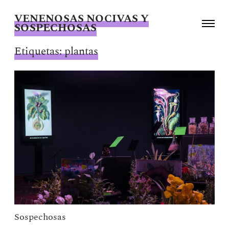
VENENOSAS NOCIVAS Y
Alternar
SOSPECHOSAS
la
Giselle
navegac
Beiguelman
Etiquetas:
plantas
Sospechosas