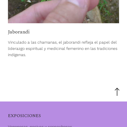
Jaborandi
Vinculado a las chamanas, el jaborandi refleja el papel del
liderazgo espiritual y medicinal femenino en las tradiciones
indígenas.
Desplác
hasta
la
parte
superior
EXPOSICIONES
Venenosas, nocivas y sospechosas