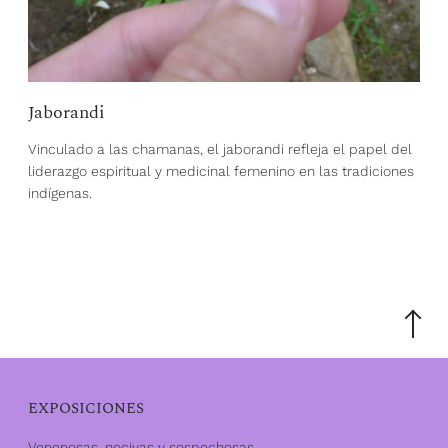
Jaborandi
Vinculado a las chamanas, el jaborandi refleja el papel del
liderazgo espiritual y medicinal femenino en las tradiciones
indígenas.
Desplác
hasta
la
parte
superior
EXPOSICIONES
Venenosas, nocivas y sospechosas