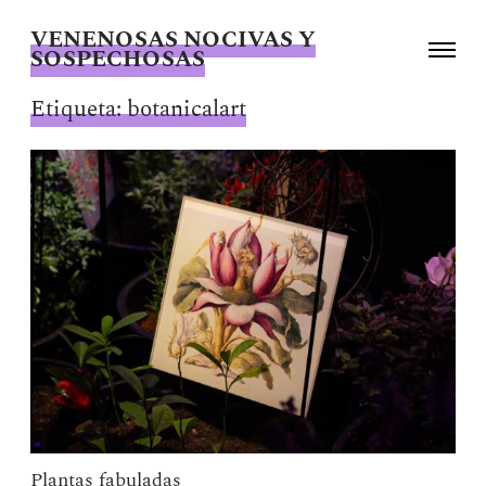
VENENOSAS NOCIVAS Y
Alternar
SOSPECHOSAS
la
Giselle
navegac
Beiguelman
Etiqueta:
botanicalart
Plantas fabuladas