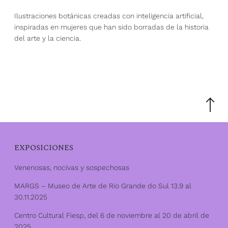
Ilustraciones botánicas creadas con inteligencia artificial,
inspiradas en mujeres que han sido borradas de la historia
del arte y la ciencia.
Desplác
hasta
la
parte
superior
EXPOSICIONES
Venenosas, nocivas y sospechosas
MARGS – Museo de Arte de Rio Grande do Sul 13.9 al
30.11.2025
Centro Cultural Fiesp, del 6 de noviembre al 20 de abril de
2025.