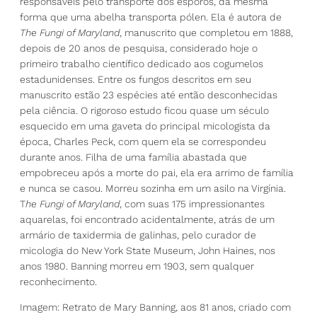
responsáveis pelo transporte dos esporos, da mesma
forma que uma abelha transporta pólen. Ela é autora de
The Fungi of Maryland
, manuscrito que completou em 1888,
depois de 20 anos de pesquisa, considerado hoje o
primeiro trabalho científico dedicado aos cogumelos
estadunidenses. Entre os fungos descritos em seu
manuscrito estão 23 espécies até então desconhecidas
pela ciência. O rigoroso estudo ficou quase um século
esquecido em uma gaveta do principal micologista da
época, Charles Peck, com quem ela se correspondeu
durante anos. Filha de uma família abastada que
empobreceu após a morte do pai, ela era arrimo de família
e nunca se casou. Morreu sozinha em um asilo na Virgínia.
T
he Fungi of Maryland
, com suas 175 impressionantes
aquarelas, foi encontrado acidentalmente, atrás de um
armário de taxidermia de galinhas, pelo curador de
micologia do New York State Museum, John Haines, nos
anos 1980. Banning morreu em 1903, sem qualquer
reconhecimento.
Imagem: Retrato de Mary Banning, aos 81 anos, criado com