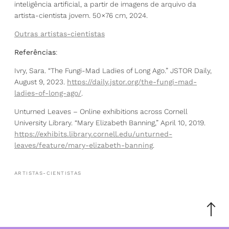
inteligência artificial, a partir de imagens de arquivo da
artista-cientista jovem. 50×76 cm, 2024.
Outras artistas-cientistas
Referências
:
Ivry, Sara. “The Fungi-Mad Ladies of Long Ago.” JSTOR Daily,
August 9, 2023.
https://daily.jstor.org/the-fungi-mad-
ladies-of-long-ago/
.
Unturned Leaves – Online exhibitions across Cornell
University Library. “Mary Elizabeth Banning,” April 10, 2019.
https://exhibits.library.cornell.edu/unturned-
leaves/feature/mary-elizabeth-banning
.
ARTISTAS-CIENTISTAS
Scroll
to
the