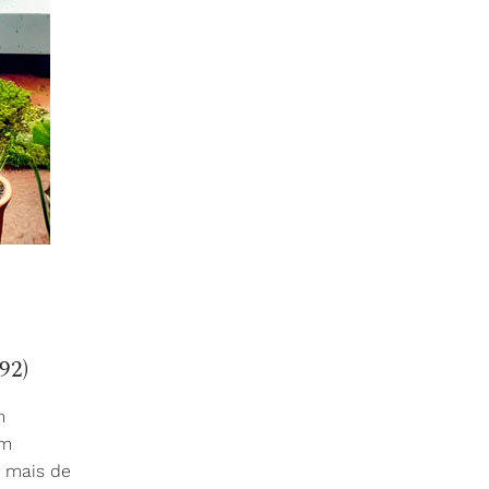
92)
m
em
u mais de