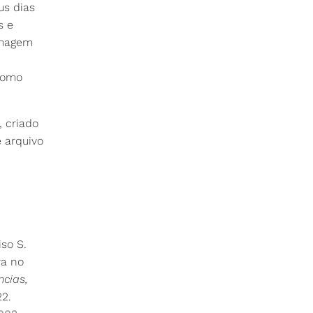
us dias
s e
 imagem
como
, criado
e arquivo
so S.
ra no
ncias,
22.