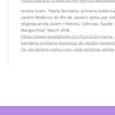
https://doi.org/10.1590/S0104-5970201600500
revista hcsm. “Maria Bandeira: primeira botânic
Jardim Botânico do Rio de Janeiro optou por vi
religiosa ainda jovem | História, Ciências, Saúde 
Manguinhos,” March 2016.
https://www.revistahcsm.coc.fiocruz.br/maria-
bandeira-primeira-botanica-do-jardim-botani
rio-de-janeiro-optou-por-vida-religiosa-ainda