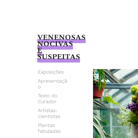
VENENOSAS
NOCIVAS
E
SUSPEITAS
Giselle
Beiguelman
Exposições
Apresentaçã
o
Texto do
Curador
Artistas-
cientistas
Plantas
fabuladas