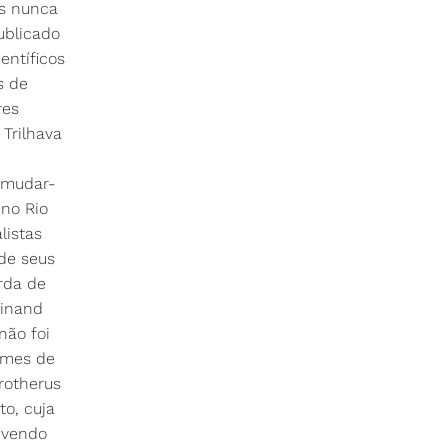
as nunca
ublicado
entíficos
s de
res
 Trilhava
 mudar-
 no Rio
listas
 de seus
rda de
dinand
não foi
úmes de
rotherus
to, cuja
vivendo