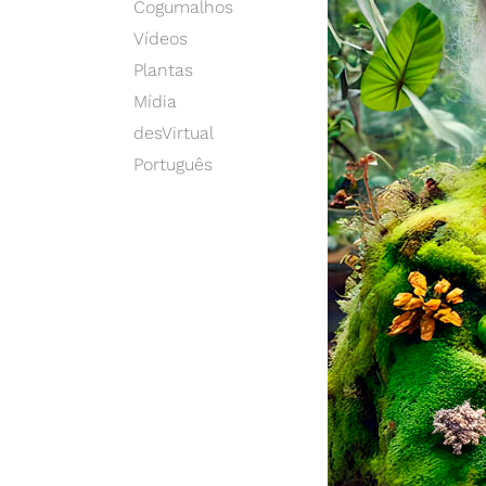
Cogumalhos
Vídeos
Plantas
Mídia
desVirtual
Português