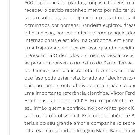
500 espécimes de plantas, fungos e líquens, m
recebeu o devido reconhecimento por não ter p
seus resultados, sendo ignorada pelos círculos ci
dominados por homens. Bandeira explorou área
difícil acesso, correspondeu-se com pesquisado
internacionais e estudou na Sorbonne, em Paris.
uma trajetória científica exitosa, quando decidiu
ingressar na Ordem dos Carmelitas Descalços e
se para um convento no bairro de Santa Teresa,
de Janeiro, com clausura total. Dizem os especia
que isso pode estar relacionado ao falecimento
pais, ao rompimento afetivo com o irmão e à pe
uma importante referência científica, Viktor Fer
Brotherus, falecido em 1929. Eu me pergunto se 
seu irmão quem a confinou no convento, por ci
seu sucesso profissional. Especulo também se B
teria sido seu grande amor e companheiro secre
falta ela não suportou. Imagino Maria Bandeira 