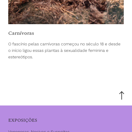
Carnívoras
O fascínio pelas carnívoras começou no século 18 e desde
o início ligou essas plantas à sexualidade feminina e
estereótipos.
Scroll
to
the
top
EXPOSIÇÕES
Venenosas, Nocivas e Suspeitas