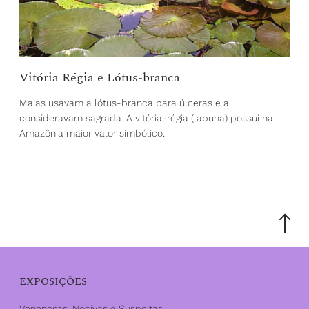
Vitória Régia e Lótus-branca
Maias usavam a lótus-branca para úlceras e a
consideravam sagrada. A vitória-régia (lapuna) possui na
Amazônia maior valor simbólico.
Scroll
to
the
top
EXPOSIÇÕES
Venenosas, Nocivas e Suspeitas