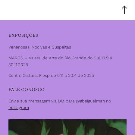
Scroll
to
the
top
EXPOSIÇÕES
Venenosas, Nocivas e Suspeitas
MARGS – Museu de Arte do Rio Grande do Sul 13.9 a
30.11.2025
Centro Cultural Fiesp de 6.11 a 20.4 de 2025
FALE CONOSCO
Envie sua mensagem via DM para @gbeiguelman no
Instagram