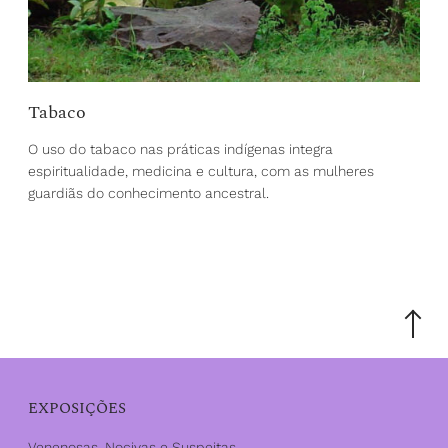
Tabaco
O uso do tabaco nas práticas indígenas integra
espiritualidade, medicina e cultura, com as mulheres
guardiãs do conhecimento ancestral.
Scroll
to
the
top
EXPOSIÇÕES
Venenosas, Nocivas e Suspeitas