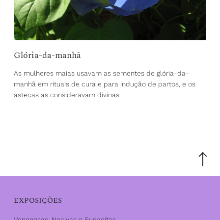
Glória-da-manhã
As mulheres maias usavam as sementes de glória-da-
manhã em rituais de cura e para indução de partos, e os
astecas as consideravam divinas
Scroll
to
the
top
EXPOSIÇÕES
Venenosas, Nocivas e Suspeitas