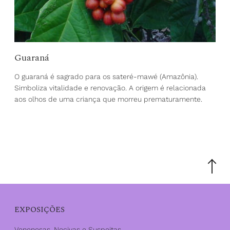
Guaraná
O guaraná é sagrado para os sateré-mawé (Amazônia).
Simboliza vitalidade e renovação. A origem é relacionada
aos olhos de uma criança que morreu prematuramente.
Scroll
to
the
top
EXPOSIÇÕES
Venenosas, Nocivas e Suspeitas