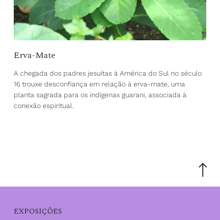
Erva-Mate
A chegada dos padres jesuítas à América do Sul no século
16 trouxe desconfiança em relação à erva-mate, uma
planta sagrada para os indígenas guarani, associada à
conexão espiritual.
Scroll
to
the
top
EXPOSIÇÕES