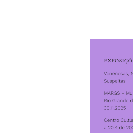
EXPOSIÇÕ
Venenosas, N
Suspeitas
MARGS – Mus
Rio Grande d
30.11.2025
Centro Cultur
a 20.4 de 20