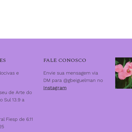
ES
FALE CONOSCO
ocivas e
Envie sua mensagem via
DM para @gbeiguelman no
Instagram
eu de Arte do
o Sul 13.9 a
al Fiesp de 6.11
25