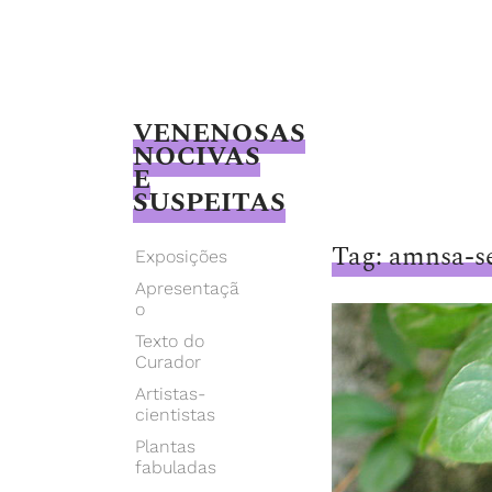
VENENOSAS
NOCIVAS
E
SUSPEITAS
Giselle
Tag:
amnsa-s
Beiguelman
Exposições
Apresentaçã
o
Texto do
Curador
Artistas-
cientistas
Plantas
fabuladas