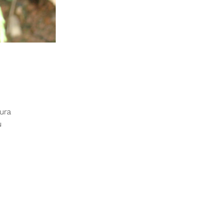
cura
u