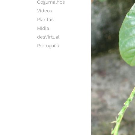
Cogumalhos
Vídeos
Plantas
Mídia
desVirtual
Português