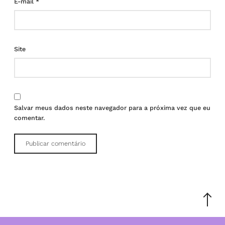
E-mail
*
Site
Salvar meus dados neste navegador para a próxima vez que eu
comentar.
Scroll
to
the