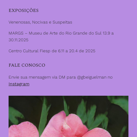
top
EXPOSIÇÕES
Venenosas, Nocivas e Suspeitas
MARGS – Museu de Arte do Rio Grande do Sul 13.9 a
30.11.2025
Centro Cultural Fiesp de 6.11 a 20.4 de 2025
FALE CONOSCO
Envie sua mensagem via DM para @gbeiguelman no
Instagram